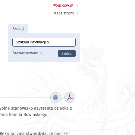
Mapa strony
Szukaj
Tutaj wpisz szukaną frazę:
Wyszukiwanie
Zaawansowane
wolne stanowisko asystenta dziecka z
Pana Kamila Rowińskiego.
krutacyjna stwierdziła, że pięć ze