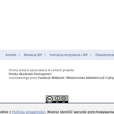
Kontakt
Redakcja BIP
Instrukcja korzystania z BIP
Oświadczenie
Strona zostala opracowana w ramach projektu
Polska Akademia Dostepnosci
realizowanego przez
Fundacje Widzialni
i
Ministerstwo Administracji i Cyfry
t dostępny na
licencji
Creative Commons
Uznanie autorstwa - Na tych samy
godnie z
Polityką prywatności
. Możesz określić warunki przechowywania
4.0 Międzynarodowe
z wyłączeniem opublikowanych treści.