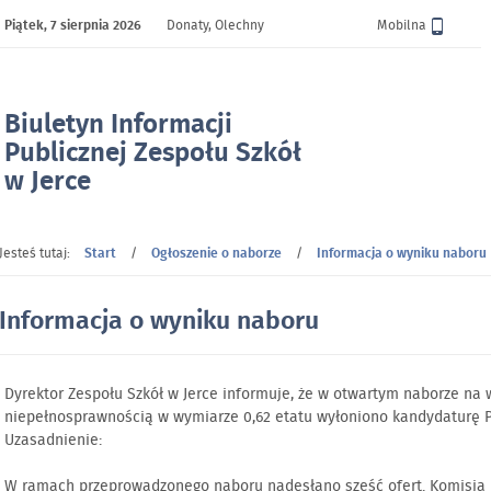
Piątek,
7 sierpnia 2026
Donaty, Olechny
Wersja
Mobilna
Biuletyn Informacji
Publicznej Zespołu Szkół
w Jerce
- Informacja o wyniku naboru
Jesteś tutaj:
Start
/
Ogłoszenie o naborze
/
Informacja o wyniku naboru
Informacja o wyniku naboru
Dyrektor Zespołu Szkół w Jerce informuje, że w otwartym naborze na 
niepełnosprawnością w wymiarze 0,62 etatu wyłoniono kandydaturę 
Uzasadnienie:
W ramach przeprowadzonego naboru nadesłano sześć ofert. Komisja Re