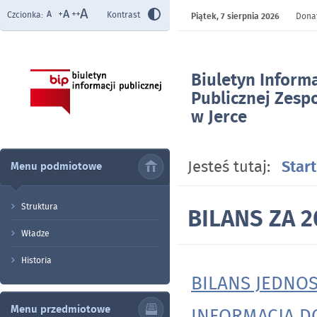
Czcionka:
Kontrast
Piątek,
7 sierpnia 2026
Donat
Biuletyn Informa
Publicznej Zesp
w Jerce
- BILANS ZA 202
Jesteś tutaj:
Start
Menu podmiotowe
Struktura
BILANS ZA 2
Władze
Historia
BILANS JEDNOS
Menu przedmiotowe
INFORMACJA D