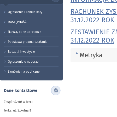
RACHUNEK ZYS
Ogłoszenia i komunikaty
31.12.2022 ROK
DOSTĘPNOŚĆ
ZESTAWIENIE 
Nazwa, dane adresowe
31.12.2022 ROK
Podstawa prawna działania
Budżet i inwestycje
Metryka
Rozwiń
Ogłoszenie o naborze
Zamówienia publiczne
Dane kontaktowe
Zespół Szkół w Jerce
Jerka, ul. Szkolna 5